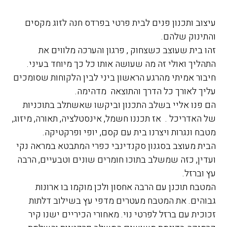
עיצוב ותכנון פנים לבית פרטי בפרדס חנה לזוג מקסים
והתינוק שלהם.
זהו בית שעוצב כשצחוק , פרגון והערכה מלווים את
התהליך ואולי זה מה שעושה אותו כל כך מיוחד בעיני.
חיבור אמיתי מהרגע הראשון ביני לבין הלקוחות שסומכים
עליך לאורך כל הדרך והתוצאה מדהימה.
הם פנו אליי בשלב התכנון וביקשו שאשתלב בתוכניות
של האדריכל . אז תכננו חשמל, אינסטלציה, תאורה, מיזוג,
מטבח ונגרות ויצרנו בית עם קסם, יופי ופרקטיקה.
הבית מעוצב בסגנון סקנדינבי כפרי המתבטא במראה נקי
ועדין, כזה שמשלב בתוכו חומרים שונים וטבעיים, הרבה
עץ וברזל.
המטבח תוכנן עם הרבה אחסון ולכן מוקמו בו ארונות
גבוהים. את המטבח מעטרים מדפי עץ בשילוב דלתות
זכוכית עם ברזל לפרטי נוי. מאחורי הכיריים ישנו קיר